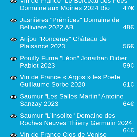
Vin de France "Le Berceau des Fées"
Domaine aux Moines 2024 Bio
47€
Jasnières "Prémices" Domaine de
Belliviere 2022 AB
48€
Anjou "Ronceray" Château de
Plaisance 2023
56€
Pouilly Fumé "Léon" Jonathan Didier
Pabiot 2023
59€
Vin de France « Argos » les Poëte
Guillaume Sorbe 2020
61€
Saumur "Les Salles Martin" Antoine
Sanzay 2023
64€
Saumur "L’insolite" Domaine des
Roches Neuves Thierry Germain 2024
64€
Vin de France Clos de Venise