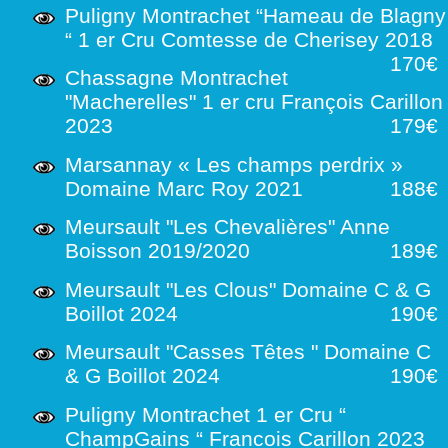
Puligny Montrachet “Hameau de Blagny
“ 1 er Cru Comtesse de Cherisey 2018
170€
Chassagne Montrachet
"Macherelles" 1 er cru François Carillon
2023
179€
Marsannay « Les champs perdrix »
Domaine Marc Roy 2021
188€
Meursault "Les Chevalières" Anne
Boisson 2019/2020
189€
Meursault "Les Clous" Domaine C & G
Boillot 2024
190€
Meursault "Casses Têtes " Domaine C
& G Boillot 2024
190€
Puligny Montrachet 1 er Cru “
ChampGains “ Francois Carillon 2023