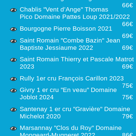
66€
Chablis "Vent d’Ange" Thomas
Pico Domaine Pattes Loup 2021/2022
66€
Bourgogne Pierre Boisson 2021
69€
Saint Romain "Combe Bazin" Jean
Baptiste Jessiaume 2022
69€
Saint Romain Thierry et Pascale Matrot
2023
69€
Rully 1er cru François Carillon 2023
75€
Givry 1 er cru "En veau" Domaine
Joblot 2024
75€
Santenay 1 er cru "Gravière" Domaine
Michelot 2020
79€
Marsannay "Clos du Roy" Domaine
Mongeard-Mugneret 2022
86€