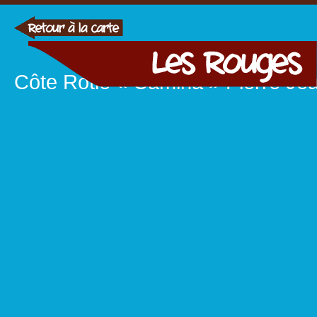
Côte Rôtie « Camina » Pierre Jea