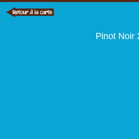
Pinot Noir