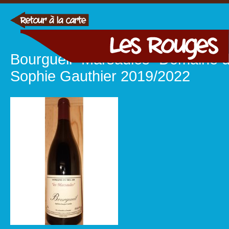
Bourgueil "Marsaules" Domaine du
Sophie Gauthier 2019/2022